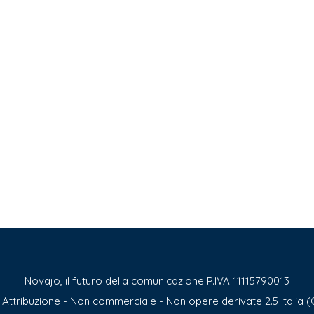
Novajo, il futuro della comunicazione P.IVA 11115790013
ttribuzione - Non commerciale - Non opere derivate 2.5 Italia (