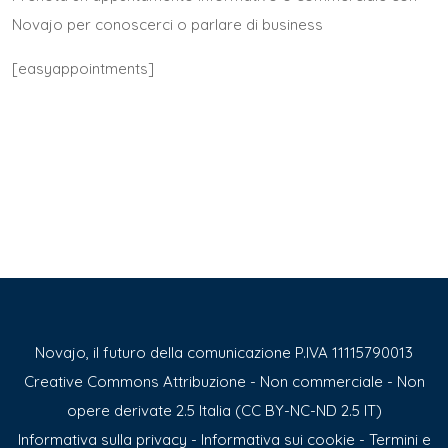
Novajo per conoscerci o parlare di business
[easyappointments]
Novajo, il futuro della comunicazione P.IVA 11115790013
Creative Commons Attribuzione - Non commerciale - Non
opere derivate 2.5 Italia (CC BY-NC-ND 2.5 IT)
Informativa sulla privacy
-
Informativa sui cookie
-
Termini e