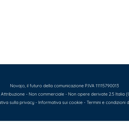
Novajo, il futuro della comunicazione P.IVA 11115790013
ttribuzione - Non commerciale - Non opere derivate 2.5 Italia (
tiva sulla privacy
-
Informativa sui cookie
-
Termini e condizioni d’