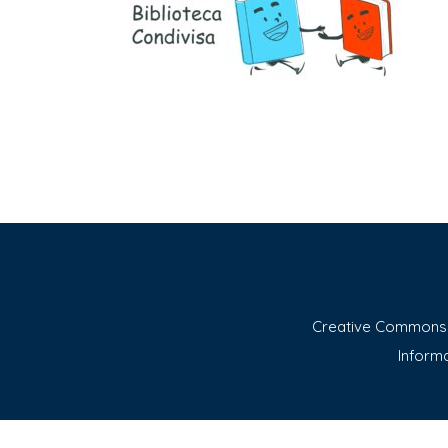
Creative Commons A
Informa