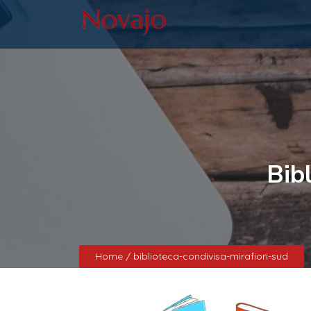
Bib
Home
/ biblioteca-condivisa-mirafiori-sud