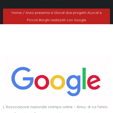
Home
/ Anso presenta a Glocal due progetti ALocal e
Piccoli Borghi realizzati con Google
L’
Associazione nazionale stampa online – Anso
, di cui fanno