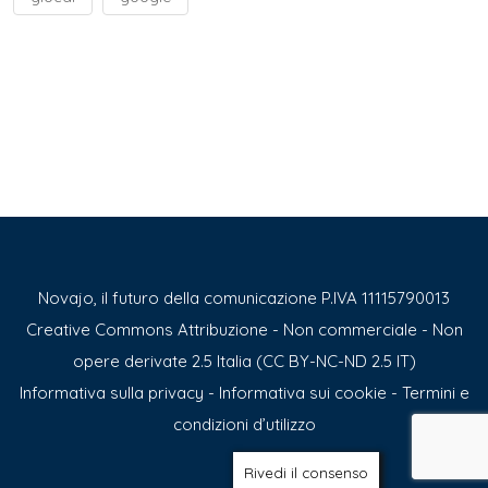
Novajo, il futuro della comunicazione P.IVA 11115790013
Creative Commons Attribuzione - Non commerciale - Non
opere derivate 2.5 Italia (CC BY-NC-ND 2.5 IT)
Informativa sulla privacy
-
Informativa sui cookie
-
Termini e
condizioni d’utilizzo
Rivedi il consenso