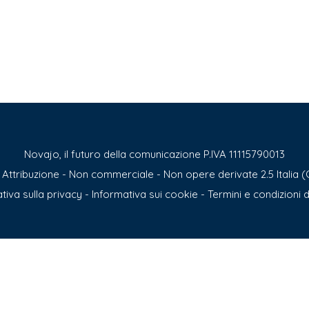
Novajo, il futuro della comunicazione P.IVA 11115790013
ttribuzione - Non commerciale - Non opere derivate 2.5 Italia (
tiva sulla privacy
-
Informativa sui cookie
-
Termini e condizioni d’