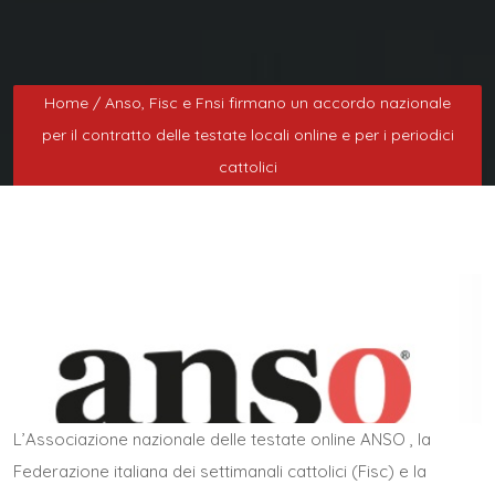
Home
/ Anso, Fisc e Fnsi firmano un accordo nazionale
per il contratto delle testate locali online e per i periodici
cattolici
L’Associazione nazionale delle testate online ANSO
, la
Federazione italiana dei settimanali cattolici (Fisc) e la