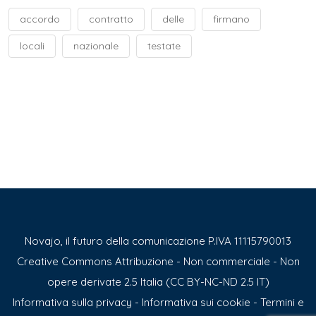
accordo
contratto
delle
firmano
locali
nazionale
testate
Novajo, il futuro della comunicazione P.IVA 11115790013
Creative Commons Attribuzione - Non commerciale - Non
opere derivate 2.5 Italia (CC BY-NC-ND 2.5 IT)
Informativa sulla privacy
-
Informativa sui cookie
-
Termini e