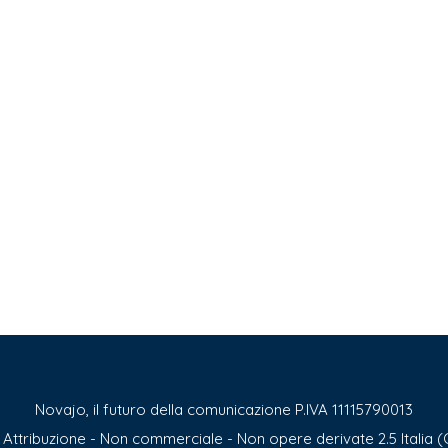
Novajo, il futuro della comunicazione P.IVA 11115790013
ttribuzione - Non commerciale - Non opere derivate 2.5 Italia (