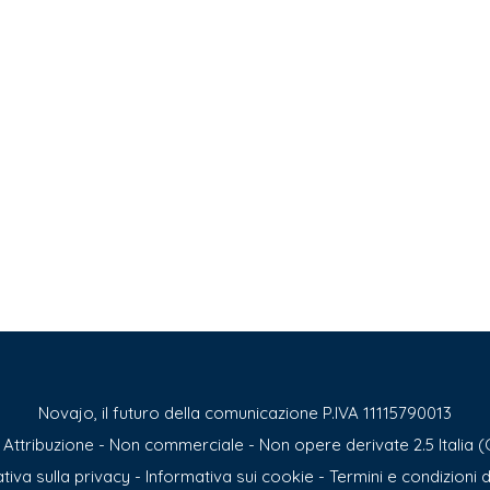
Novajo, il futuro della comunicazione P.IVA 11115790013
ttribuzione - Non commerciale - Non opere derivate 2.5 Italia (
tiva sulla privacy
-
Informativa sui cookie
-
Termini e condizioni d’