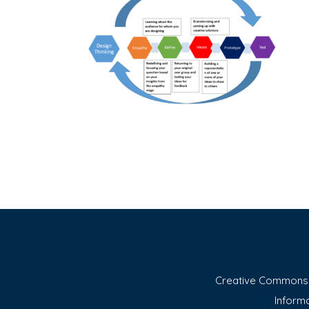
Creative Commons A
Informa