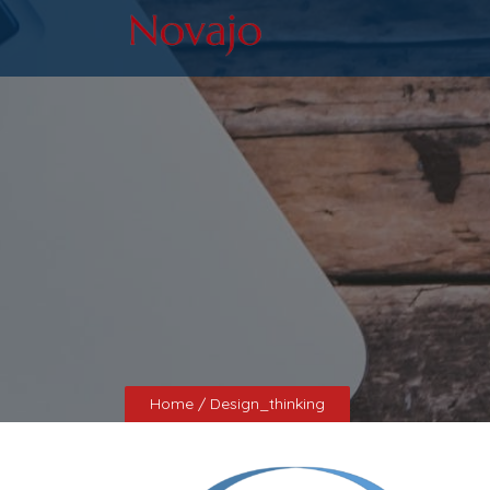
Home
/ Design_thinking