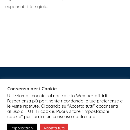
responsabilità e gioie.
Consenso per i Cookie
Novajo, il futuro della comunicazione P.IVA 11115790013
Utilizziamo i cookie sul nostro sito Web per offrirti
Creative Commons Attribuzione - Non commerciale - Non
l'esperienza più pertinente ricordando le tue preferenze e
opere derivate 2.5 Italia (CC BY-NC-ND 2.5 IT)
le visite ripetute. Cliccando su "Accetta tutti" acconsenti
all'uso di TUTTI i cookie. Puoi visitare "Impostazioni
Informativa sulla privacy
-
Informativa sui cookie
-
Termini e
cookie" per fornire un consenso controllato.
condizioni d’utilizzo
Impostazioni
Accetta tutti