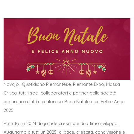
Novajo
,,
Quotidiano Piemontese
,
Piemonte Expo
,
Massa
Critica
, tutti i soci, collaboratori e partner della società
augurano a tutti un caloroso Buon Natale e un Felice Anno
2025
E’ stato un 2024 di grande crescita e di ottimo sviluppo.
Auguriamo a tutti un 2025 di pace, crescita, condivisione e