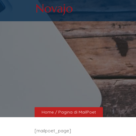
Home
/ Pagina di MailPoet
[mailpoet_page]