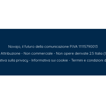
Novajo, il futuro della comunicazione P.IVA 11115790013
ttribuzione - Non commerciale - Non opere derivate 2.5 Italia (
tiva sulla privacy
-
Informativa sui cookie
-
Termini e condizioni d’