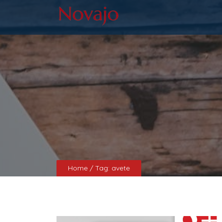
Home
/ Tag:
avete