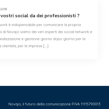
, 2018
vostri social da dei professionisti ?
work è indispensabile per comunicare la propria
Noi di Novajo siamo dei veri esperti dei social network e
 realizzazione e gestione giorno dopo giorno per la
 clientela, per le imprese […]
Novajo, il futuro della comunicazione P.IVA 11115790013