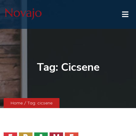
Tag:
Cicsene
Home
/ Tag:
cicsene