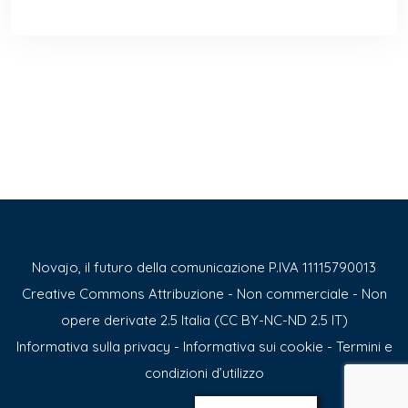
Novajo, il futuro della comunicazione P.IVA 11115790013
Creative Commons Attribuzione - Non commerciale - Non
opere derivate 2.5 Italia (CC BY-NC-ND 2.5 IT)
Informativa sulla privacy
-
Informativa sui cookie
-
Termini e
condizioni d’utilizzo