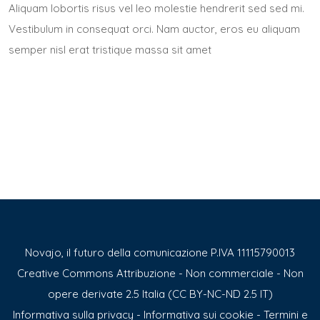
Aliquam lobortis risus vel leo molestie hendrerit sed sed mi.
Vestibulum in consequat orci. Nam auctor, eros eu aliquam
semper nisl erat tristique massa sit amet
Novajo, il futuro della comunicazione P.IVA 11115790013
Creative Commons Attribuzione - Non commerciale - Non
opere derivate 2.5 Italia (CC BY-NC-ND 2.5 IT)
Informativa sulla privacy
-
Informativa sui cookie
-
Termini e