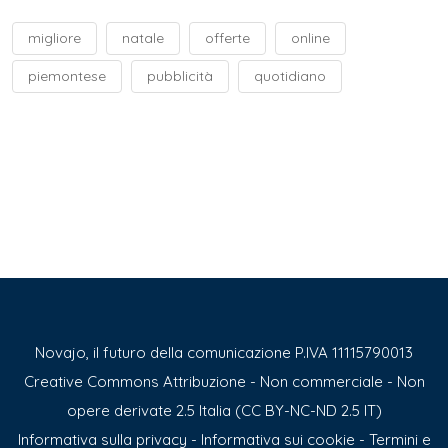
migliore
natale
offerte
online
piemontese
pubblicità
quotidiano
Novajo, il futuro della comunicazione P.IVA 11115790013
Creative Commons Attribuzione - Non commerciale - Non
opere derivate 2.5 Italia (CC BY-NC-ND 2.5 IT)
Informativa sulla privacy
-
Informativa sui cookie
-
Termini e