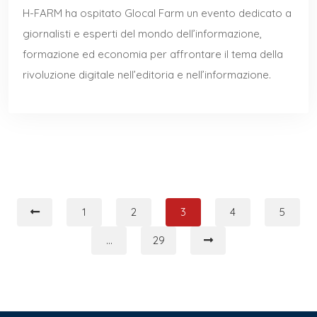
H-FARM ha ospitato Glocal Farm un evento dedicato a
giornalisti e esperti del mondo dell’informazione,
formazione ed economia per affrontare il tema della
rivoluzione digitale nell’editoria e nell’informazione.
Paginazione
1
2
3
4
5
degli
…
29
articoli