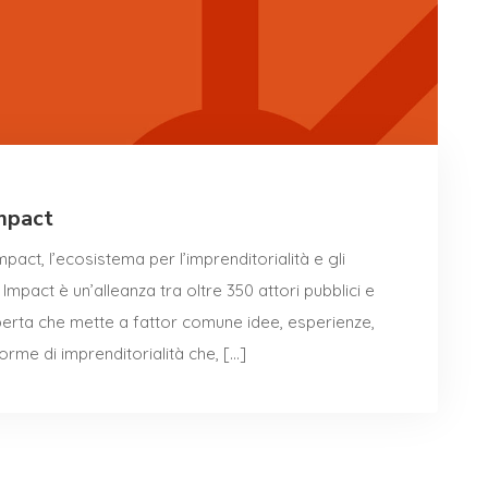
Impact
pact, l’ecosistema per l’imprenditorialità e gli
Impact è un’alleanza tra oltre 350 attori pubblici e
 aperta che mette a fattor comune idee, esperienze,
orme di imprenditorialità che, […]