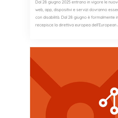
Dal 28 giugno 2025 entrano in vigore le nuove 
web, app, dispositivi e servizi dovranno esse
con disabilità. Dal 28 giugno è formalmente in
recepisce la direttiva europea dell’European 