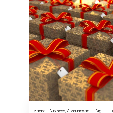
Aziende
,
Business
,
Comunicazione
,
Digitale
- 